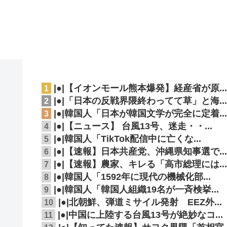
|●|【イオンモール熊本爆発】経産省が原..
1
|●|「日本の反戦界隈終わってて草」と海..
2
|●|韓国人「日本が韓国文学が完全に定着..
3
|●|【ニュース】 台風13号、迷走・・...
4
|●|韓国人「TikTok配信中に亡くな...
5
|●|【速報】日本共産党、沖縄県知事選で..
6
|●|【速報】農家、キレる「高市総理には..
7
|●|韓国人「1592年に現代の機械化部...
8
|●|韓国人「韓国人組織19名が一斉検挙...
9
|●|北朝鮮、弾道ミサイル発射 EEZ外...
10
|●|中国に上陸する台風13号が絶妙なコ...
11