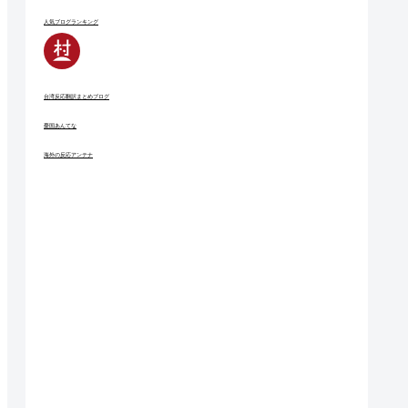
人気ブログランキング
台湾反応翻訳まとめブログ
憂国あんてな
海外の反応アンテナ