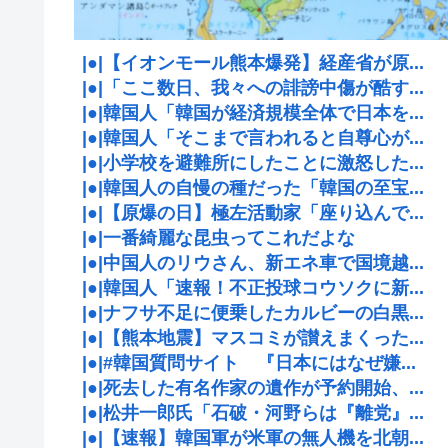
|●|【イオンモール熊本爆発】経産省が原...
|●|「ここ数日、我々への誹謗中傷が酷す...
|●|韓国人「韓国が経済規模全体で日本を...
|●|韓国人「そこまで言われると自尊心が...
|●|小学校を避難所にしたことに激怒した...
|●|韓国人の自慢の種だった「韓国の至宝...
|●|【原爆の日】極左活動家「座り込んで...
|●|一番綺麗な昆虫ってこれだよな
|●|中国人のリウさん、新エネ車で国境越...
|●|韓国人「速報！不正投球コウソクに新...
|●|ナフサ不足に便乗したカルビーの白黒...
|●|【熊本地震】マスコミが讃えまくった...
|●|#韓国質問サイト 『日本にはなぜ嫌...
|●|死去した有名作家の遺作が予約開始、...
|●|松井一郎氏「石破・河野らは『離党』...
|●|【速報】韓国軍が米軍の無人機を北朝...