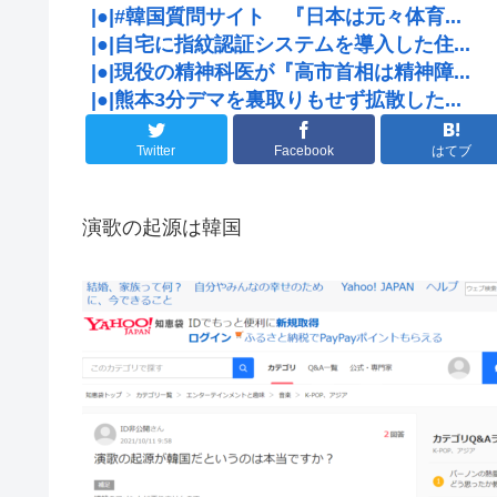
|●|#韓国質問サイト 『日本は元々体育...
|●|自宅に指紋認証システムを導入した住...
|●|現役の精神科医が『高市首相は精神障...
|●|熊本3分デマを裏取りもせず拡散した...
Twitter
Facebook
はてブ
演歌の起源は韓国