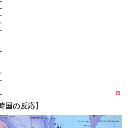
.
.
.
.
.
.
.
.
.
.
.
.
韓国の反応】