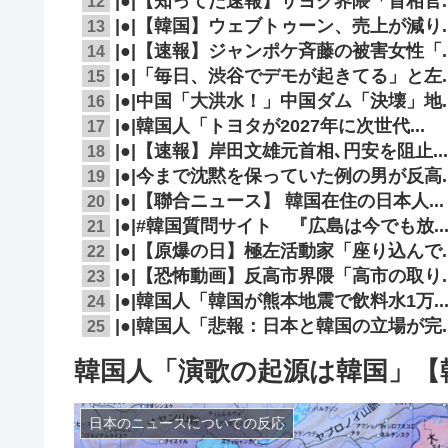
|●|【知ってた速報】サヨク界隈「首相官..
12
|●|【韓国】ウェブトゥーン、売上が減り..
13
|●|【速報】ジャンポケ斉藤の被害女性「..
14
|●|「毎日、渋谷でデモが起きてる」と左..
15
|●|中国「大洪水！」中国ダム「決壊」地..
16
|●|韓国人「トヨタが2027年に次世代...
17
|●|【速報】岸田文雄元首相､円安を阻止..
18
|●|今まで沈黙を保っていた例の男が反高..
19
|●|【聯合ニュース】 韓国在住の日本人...
20
|●|#韓国質問サイト 『広島は今でも放..
21
|●|【原爆の日】極左活動家「座り込んで..
22
|●|【恐怖動画】反高市界隈「高市の取り..
23
|●|韓国人「韓国が熊本地震で飲料水1万..
24
|●|韓国人「悲報：日本と韓国の立場が完..
25
韓国人「演歌の起源は韓国」【
日本のニュースについての反応