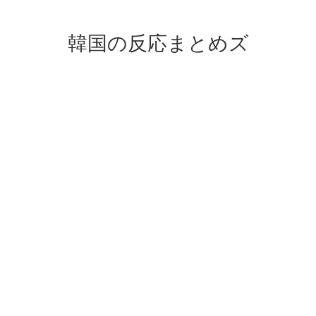
韓国の反応まとめズ
.
.
.
.
.