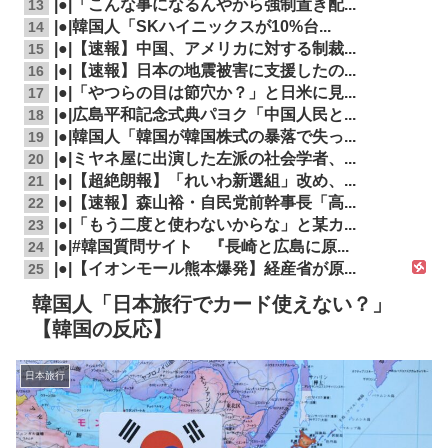
|●|「こんな事になるんやから強制置き配...
13
|●|韓国人「SKハイニックスが10%台...
14
|●|【速報】中国、アメリカに対する制裁...
15
|●|【速報】日本の地震被害に支援したの...
16
|●|「やつらの目は節穴か？」と日米に見...
17
|●|広島平和記念式典パヨク「中国人民と...
18
|●|韓国人「韓国が韓国株式の暴落で失っ...
19
|●|ミヤネ屋に出演した左派の社会学者、...
20
|●|【超絶朗報】「れいわ新選組」改め、...
21
|●|【速報】森山裕・自民党前幹事長「高...
22
|●|「もう二度と使わないからな」と某カ...
23
|●|#韓国質問サイト 『長崎と広島に原...
24
|●|【イオンモール熊本爆発】経産省が原...
25
韓国人「日本旅行でカード使えない？」
【韓国の反応】
日本旅行