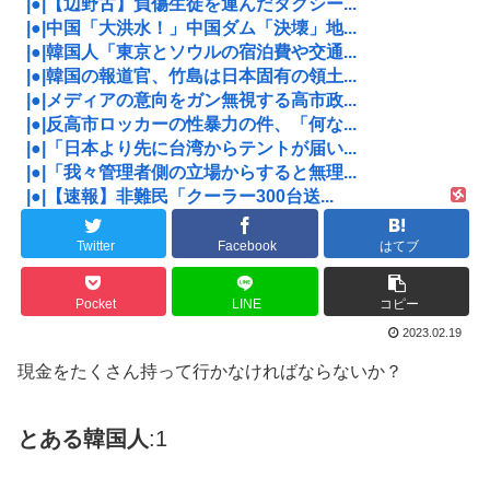
|●|【辺野古】負傷生徒を運んだタクシー...
|●|中国「大洪水！」中国ダム「決壊」地...
|●|韓国人「東京とソウルの宿泊費や交通...
|●|韓国の報道官、竹島は日本固有の領土...
|●|メディアの意向をガン無視する高市政...
|●|反高市ロッカーの性暴力の件、「何な...
|●|「日本より先に台湾からテントが届い...
|●|「我々管理者側の立場からすると無理...
|●|【速報】非難民「クーラー300台送...
Twitter
Facebook
はてブ
Pocket
LINE
コピー
2023.02.19
現金をたくさん持って行かなければならないか？
とある韓国人
:1