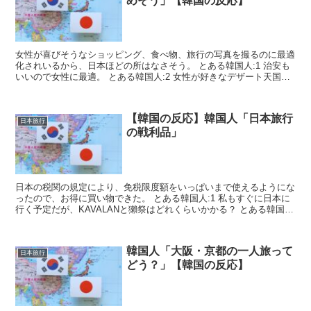
めそう」【韓国の反応】
女性が喜びそうなショッピング、食べ物、旅行の写真を撮るのに最適
化されいるから、日本ほどの所はなさそう。 とある韓国人:1 治安も
いいので女性に最適。 とある韓国人:2 女性が好きなデザート天国で
す。...
【韓国の反応】韓国人「日本旅行
日本旅行
の戦利品」
日本の税関の規定により、免税限度額をいっぱいまで使えるようにな
ったので、お得に買い物できた。 とある韓国人:1 私もすぐに日本に
行く予定だが、KAVALANと獺祭はどれくらいかかる？ とある韓国
人:2...
韓国人「大阪・京都の一人旅って
日本旅行
どう？」【韓国の反応】