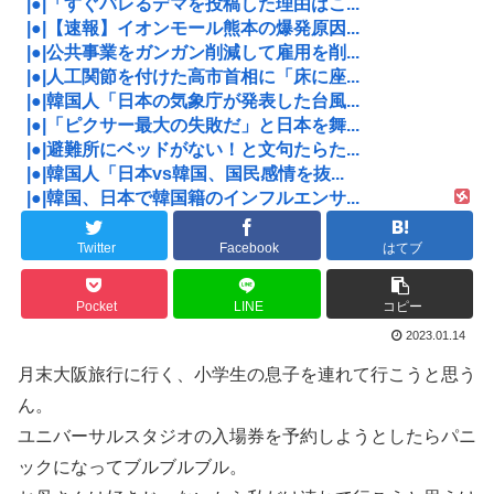
|●|「すぐバレるデマを投稿した理由はこ...
|●|【速報】イオンモール熊本の爆発原因...
|●|公共事業をガンガン削減して雇用を削...
|●|人工関節を付けた高市首相に「床に座...
|●|韓国人「日本の気象庁が発表した台風...
|●|「ピクサー最大の失敗だ」と日本を舞...
|●|避難所にベッドがない！と文句たらた...
|●|韓国人「日本vs韓国、国民感情を抜...
|●|韓国、日本で韓国籍のインフルエンサ...
Twitter
Facebook
はてブ
Pocket
LINE
コピー
2023.01.14
月末大阪旅行に行く、小学生の息子を連れて行こうと思う
ん。
ユニバーサルスタジオの入場券を予約しようとしたらパニ
ックになってブルブルブル。