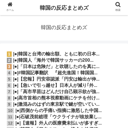
韓国の反応まとめズ
ホーム
検索
韓国の反応まとめズ
|●|韓国と台湾の輸出額、ともに初の日本...
1
|●|韓国人「海外で韓国サッカーの200...
2
|●|「日本は危険だ」と吹聴したのを真に...
3
|●|#韓国記事翻訳 『超先進国！韓国国...
4
|●|【悲報】円安容認派「円安は輸出が伸...
5
|●|【急いで引っ越せ】日本人が減り｢外...
6
|●|「高市早苗はどんだけ自己顕示欲が強...
7
|●|高市首相の熊本視察動画にケチを付け...
8
|●|激混みのはずの東京駅で鍵が空いてい...
9
|●|西側からの手痛い指摘に激怒した中国...
10
|●|石破茂前総理「ウクライナが核放棄し...
11
|●|【速報】外人の医療費未払いが多すぎ...
12