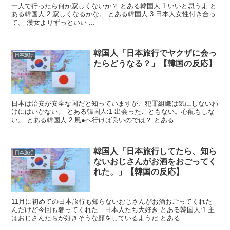
一人で行ったら何か寂しくないか？ とある韓国人:1 いいと思うよ と
ある韓国人:2 寂しくなるかな。 とある韓国人:3 日本人女性付き合っ
て。 漢女よりずっといい ...
韓国人「日本旅行でヤクザに会っ
日本旅行
たらどうなる？」【韓国の反応】
日本は治安が安全な国だと知っていますが、犯罪組織は気にしないわ
けにはいかない。 とある韓国人:1 出会ったこともない。心配もしな
い。 とある韓国人:2 風●へ行けば良いのでは？ とある...
韓国人「日本旅行してたら、知ら
日本旅行
ないおじさんがお酒をおごってく
れた。」【韓国の反応】
11月に初めての日本旅行も知らないおじさんがお酒おごってくれた
んだけど今回も奢ってくれた 日本人たち大好き とある韓国人:1 主
はおじさんたちが好きそうな顔をしているようだ とある...