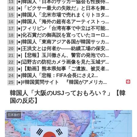
|●|韓国人「日本のサッカー協会も性接待...
13
|●|「ピクサー最大の失敗だ」と日本を舞...
14
|●|韓国人「北米市場で売れまくりトヨタ...
15
|●|韓国人「海外の超有名アーティストっ...
16
|●|フィリピン「台湾有事で中立は不可能...
17
|●|化石賞だの御高説を宣っていたヨーロ...
18
|●|韓国人「東南アジア各国が韓国サッカ...
19
|●|王洪文とは何者か——紡績工場の保安...
20
|●|【悲報】玉川徹さん、警官の発泡での...
21
|●|辺野古の防犯カメラ画像を見た玉城デ...
22
|●|【動画】熊本県知事「ご遺族、被災者...
23
|●|韓国人「悲報：FIFA会長にさえ2...
24
|●|#韓国質問サイト 『韓国がアメリカ...
25
韓国人「大阪のUSJっておもろい？」【韓
国の反応】
日本旅行