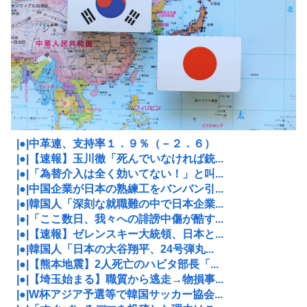
|●|中革連、支持率１．９％（－２．６）
|●|【速報】玉川徹「死んでいなければ銃...
|●|「為替介入は全く効いてない！」と叫...
|●|中国企業が日本の熟練工をバンバン引...
|●|韓国人「深刻な就職難の中で日本企業...
|●|「ここ数日、我々への誹謗中傷が酷す...
|●|【速報】ゼレンスキー大統領、日本と...
|●|韓国人「日本の大谷翔平、24号弾丸...
|●|【熊本地震】2人死亡のハビタ部長「...
|●|【埼玉始まる】職質から逃走→物損事...
|●|W杯アジア予選等で韓国サッカー協会...