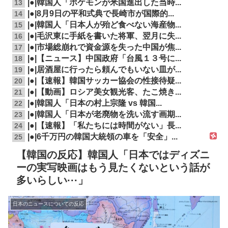
|●|韓国人「ポケモンが米国進出した当時...
13
|●|8月9日の平和式典で長崎市が国際的...
14
|●|韓国人「日本人が殆ど食べない海産物...
15
|●|毛沢東に手紙を書いた将軍、翌月に失...
16
|●|市場総崩れで資金源を失った中国が焦...
17
|●|【ニュース】中国政府「台風１３号に...
18
|●|居酒屋に行ったら頼んでもいない皿が...
19
|●|【速報】韓国サッカー協会の性接待疑...
20
|●|【動画】ロシア美女観光客、たこ焼き...
21
|●|韓国人「日本の村上宗隆 vs 韓国...
22
|●|韓国人「日本が老廃物を洗い流す画期...
23
|●|【速報】「私たちには時間がない」長...
24
|●|6千万円の韓国大統領の車を「安全」...
25
【韓国の反応】韓国人「日本ではディズニ
ーの実写映画はもう見たくないという話が
多いらしい···」
日本のニュースについての反応