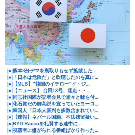
|●|熊本3分デマを裏取りもせず拡散した...
|●|「日本は危険だ」と吹聴したのを真に...
|●|【MLB】“韓国のイチロー”イ・ジ...
|●|【ニュース】 台風13号、迷走・・...
|●|同志社国際が記者会見で堂々と嘘を付...
|●|化石賞だの御高説を宣っていたヨーロ...
|●|韓国人「日本人審判も多数含まれてい...
|●|【速報】ネパール国籍、不法残留疑い...
|●|BYD Raccoを礼賛する連中に...
|●|視聴者に嫌がられる番組ばかり作った...