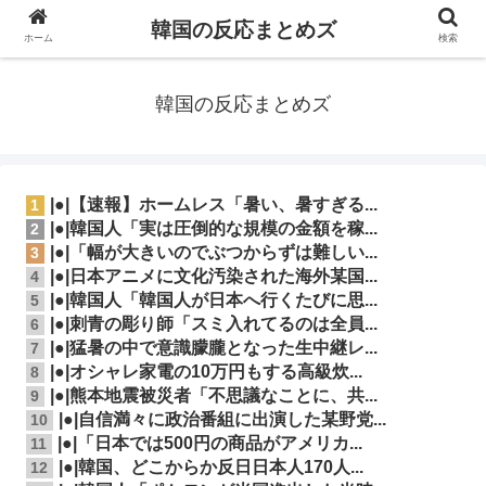
韓国の反応まとめズ
ホーム
検索
韓国の反応まとめズ
|●|【速報】ホームレス「暑い、暑すぎる...
1
|●|韓国人「実は圧倒的な規模の金額を稼...
2
|●|「幅が大きいのでぶつからずは難しい...
3
|●|日本アニメに文化汚染された海外某国...
4
|●|韓国人「韓国人が日本へ行くたびに思...
5
|●|刺青の彫り師「スミ入れてるのは全員...
6
|●|猛暑の中で意識朦朧となった生中継レ...
7
|●|オシャレ家電の10万円もする高級炊...
8
|●|熊本地震被災者「不思議なことに、共...
9
|●|自信満々に政治番組に出演した某野党...
10
|●|「日本では500円の商品がアメリカ...
11
|●|韓国、どこからか反日日本人170人...
12