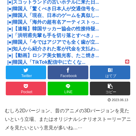
|●|スコットランドの古いホテルに来た日...
|●|韓国人「驚くべき日本人が交通信号を...
|●|韓国人「現在、日本のゲームを真似し...
|●|韓国人「海外の超有名アーティストっ...
|●|【速報】韓国サッカー協会の性接待疑...
|●|「洪明甫先輩も手を切り落とすべき」...
|●|韓国人「今ではアジアでも全く歯が立...
|●|知人から紹介された客が代金を支払わ...
|●|【動画】ロシア美女観光客、たこ焼き...
|●|韓国人「TikTok配信中に亡くな...
Twitter
Facebook
はてブ
Pocket
LINE
コピー
2023.06.13
むしろ2Dバージョン、昔のアニメの3Dバージョンを見た
いという立場、またはオリジナルシナリオストーリーアニ
メを見たいという意見が多いね…···