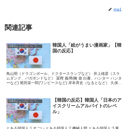
ma1
関連記事
韓国人「絵がうまい漫画家」【韓
日本のニュースについての反応
国の反応】
鳥山明（ドラゴンボール、ドクタースランプなど） 井上雄彦（スラ
ムダンク、バガボンドなど） 冨樫 義博(幽 遊 白書、ハンター ハンタ
ーなど) 尾田栄一郎(ワンピースなど) 岸本斉史（なるとなど） 久保
帯...
【韓国の反応】韓国人「日本のア
日本のニュースについての反応
イスクリームアルバイトのレベ
ル」
とある韓国人:1 すごい とある韓国人:2 機械人間 とある韓国人:3 量