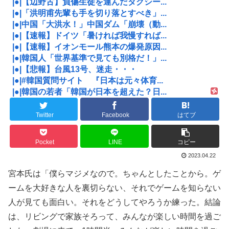
|●|【辺野古】負傷生徒を運んだタクシー...
|●|「洪明甫先輩も手を切り落とすべき」...
|●|中国「大洪水！」中国ダム「崩壊（動...
|●|【速報】ドイツ「暑ければ我慢すれば...
|●|【速報】イオンモール熊本の爆発原因...
|●|韓国人「世界基準で見ても別格だ！」...
|●|【悲報】台風13号、迷走・・・
|●|#韓国質問サイト 『日本は元々体育...
|●|韓国の若者「韓国が日本を超えた？日...
Twitter
Facebook
はてブ
Pocket
LINE
コピー
2023.04.22
宮本氏は「僕らマジメなので。ちゃんとしたことから。ゲ
ームを大好きな人を裏切らない、それでゲームを知らない
人が見ても面白い。それをどうしてやろうか練った。結論
は、リビングで家族そろって、みんなが楽しい時間を過ご