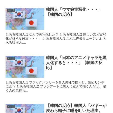
韓国人「ウマ娘実写化・・・」
アニメ
【韓国の反応】
とある韓国人:1 なんで実写化した？ とある韓国人:2 怪しいほど実写
化が好きな民族・・・・ とある韓国人:3 これは声優ミュージカル と
ある韓国人:...
韓国人「日本のアニメキャラを黒
アニメ
人化すると・・・」【韓国の反
応】
とある韓国人:1 ブラックパンサーを白人男性で描くと、集団リンチ
に合う とある韓国人:2 ファンアートに黒人に変えて描くんだよ。 描
く人の気持ち...
【韓国の反応】韓国人「バギーが
アニメ
麦わら帽子に唾を吐いた理由。