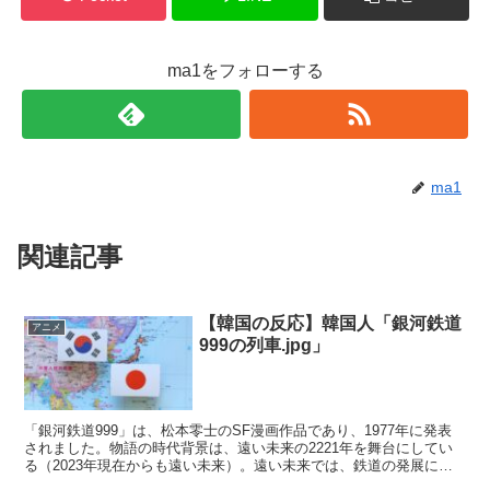
ma1をフォローする
ma1
関連記事
【韓国の反応】韓国人「銀河鉄道
アニメ
999の列車.jpg」
「銀河鉄道999」は、松本零士のSF漫画作品であり、1977年に発表
されました。物語の時代背景は、遠い未来の2221年を舞台にしてい
る（2023年現在からも遠い未来）。遠い未来では、鉄道の発展によ
り地球から宇宙まで列車旅行が可能...