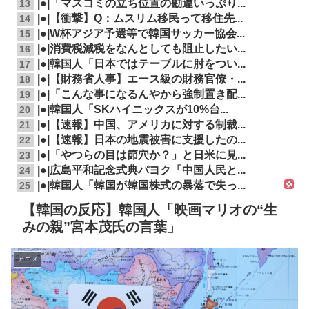
|●|「マスコミの立ち位置の勘違いっぷり...
13
|●|【衝撃】Q：ムスリム移民って移住先...
14
|●|W杯アジア予選等で韓国サッカー協会...
15
|●|消費税減税をなんとしても阻止したい...
16
|●|韓国人「日本ではテーブルに肘をつい...
17
|●|【財務省人事】エース級の財務官僚・...
18
|●|「こんな事になるんやから強制置き配...
19
|●|韓国人「SKハイニックスが10%台...
20
|●|【速報】中国、アメリカに対する制裁...
21
|●|【速報】日本の地震被害に支援したの...
22
|●|「やつらの目は節穴か？」と日米に見...
23
|●|広島平和記念式典パヨク「中国人民と...
24
|●|韓国人「韓国が韓国株式の暴落で失っ...
25
【韓国の反応】韓国人「映画マリオの“生
みの親”宮本茂氏の言葉」
アニメ