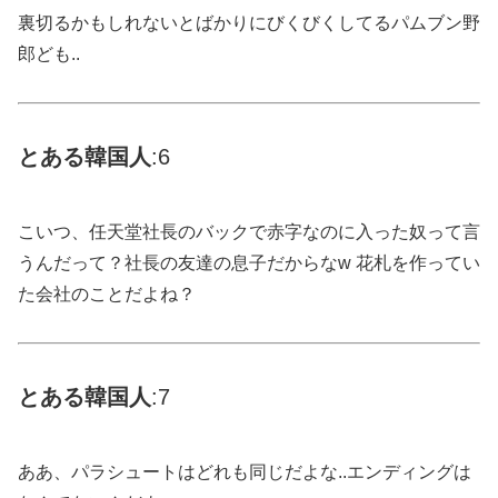
裏切るかもしれないとばかりにびくびくしてるパムブン野
郎ども..
とある
韓国
人
:6
こいつ、任天堂社長のバックで赤字なのに入った奴って言
うんだって？社長の友達の息子だからなw 花札を作ってい
た会社のことだよね？
とある
韓国
人
:7
ああ、パラシュートはどれも同じだよな..エンディングは