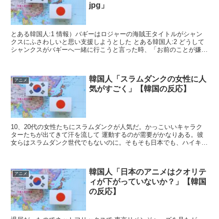
jpg」
とある韓国人:1 情報）バギーはロジャーの海賊王タイトルがシャン
クスにふさわしいと思い支援しようとした とある韓国人:2 どうして
シャンクスがバギーへ一緒に行こうと言った時、「お前のことが嫌い
だ」と言...
韓国人「スラムダンクの女性に人
アニメ
気がすごく」【韓国の反応】
10、20代の女性たちにスラムダンクが人気だ。かっこいいキャラク
ターたちが出てきて汗を流して 運動するのが需要がかなりある。彼
女らはスラムダンク世代でもないのに。そもそも日本でも、ハイキュ
ーのようなアニメ好きな女の子がオタクではなく、...
韓国人「日本のアニメはクオリテ
アニメ
ィが下がっていないか？」【韓国
の反応】