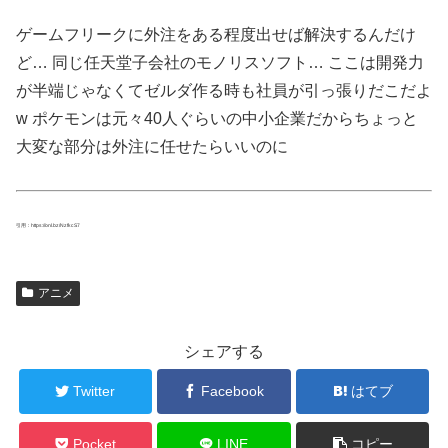
ゲームフリークに外注をある程度出せば解決するんだけ
ど… 同じ任天堂子会社のモノリスソフト… ここは開発力
が半端じゃなくてゼルダ作る時も社員が引っ張りだこだよ
w ポケモンは元々40人ぐらいの中小企業だからちょっと
大変な部分は外注に任せたらいいのに
引用：https://onl.bz/NzfkcS7
アニメ
シェアする
Twitter
Facebook
はてブ
Pocket
LINE
コピー