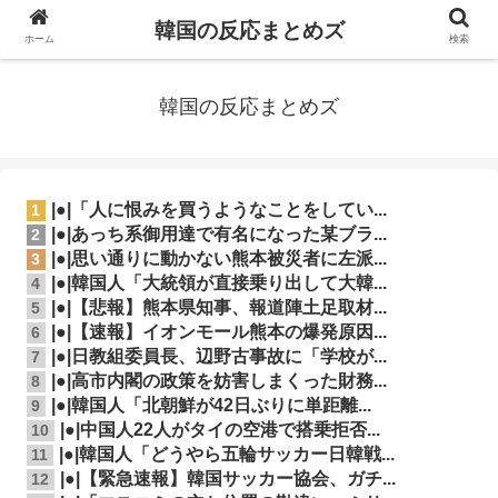
韓国の反応まとめズ
ホーム
検索
韓国の反応まとめズ
|●|「人に恨みを買うようなことをしてい...
1
|●|あっち系御用達で有名になった某ブラ...
2
|●|思い通りに動かない熊本被災者に左派...
3
|●|韓国人「大統領が直接乗り出して大韓...
4
|●|【悲報】熊本県知事、報道陣土足取材...
5
|●|【速報】イオンモール熊本の爆発原因...
6
|●|日教組委員長、辺野古事故に「学校が...
7
|●|高市内閣の政策を妨害しまくった財務...
8
|●|韓国人「北朝鮮が42日ぶりに単距離...
9
|●|中国人22人がタイの空港で搭乗拒否...
10
|●|韓国人「どうやら五輪サッカー日韓戦...
11
|●|【緊急速報】韓国サッカー協会、ガチ...
12