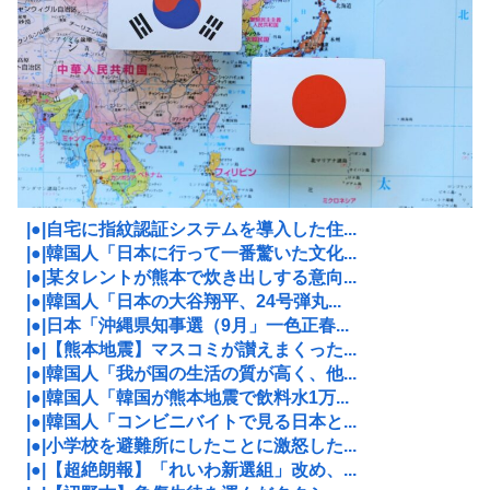
|●|自宅に指紋認証システムを導入した住...
|●|韓国人「日本に行って一番驚いた文化...
|●|某タレントが熊本で炊き出しする意向...
|●|韓国人「日本の大谷翔平、24号弾丸...
|●|日本「沖縄県知事選（9月」一色正春...
|●|【熊本地震】マスコミが讃えまくった...
|●|韓国人「我が国の生活の質が高く、他...
|●|韓国人「韓国が熊本地震で飲料水1万...
|●|韓国人「コンビニバイトで見る日本と...
|●|小学校を避難所にしたことに激怒した...
|●|【超絶朗報】「れいわ新選組」改め、...