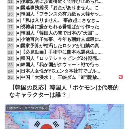
|●|後輩記者に歩道橋近くで呼び止められ...
13
|●|国連事務総長「お金がありません。こ...
14
|●|韓国人「フランスの有力紙も大韓サッ...
15
|●|「私は入りません、 事故起こさなき...
16
|●|視聴者に嫌がられる番組ばかり作った...
17
|●|韓国人「韓国人の間で日本の”天国”...
18
|●|小池百合子知事、今年も朝鮮人虐殺に...
19
|●|国家予算が枯渇したロシアが山賊の真...
20
|●|【必見動画】手術中に熊本地震発生…...
21
|●|韓国人「ロッテショッピング2分期売...
22
|●|韓国人「我が国がクウェート戦で行っ...
23
|●|日本人女性がYGエンタ本社前でゴル...
24
|●|中国「大洪水！」三峡ダム「9門開放...
25
【韓国の反応】韓国人「ポケモンは代表的
なキャラクターは誰？」
日本のニュースについての反応