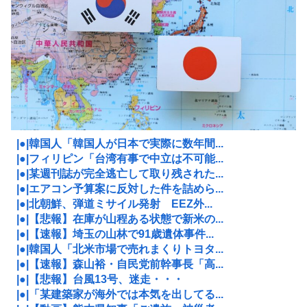
|●|韓国人「韓国人が日本で実際に数年間...
|●|フィリピン「台湾有事で中立は不可能...
|●|某週刊誌が完全逃亡して取り残された...
|●|エアコン予算案に反対した件を詰めら...
|●|北朝鮮、弾道ミサイル発射 EEZ外...
|●|【悲報】在庫が山程ある状態で新米の...
|●|【速報】埼玉の山林で91歳遺体事件...
|●|韓国人「北米市場で売れまくりトヨタ...
|●|【速報】森山裕・自民党前幹事長「高...
|●|【悲報】台風13号、迷走・・・
|●|「某建築家が海外では本気を出してる...