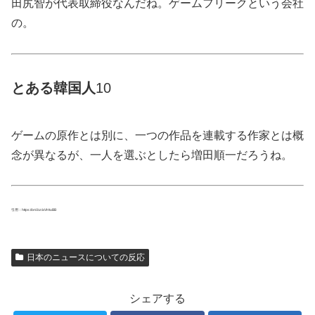
田尻智が代表取締役なんだね。ゲームフリークという会社
の。
とある
韓国
人
10
ゲームの原作とは別に、一つの作品を連載する作家とは概
念が異なるが、一人を選ぶとしたら増田順一だろうね。
引用：https://onl.bz/aVHtuBB
日本のニュースについての反応
シェアする