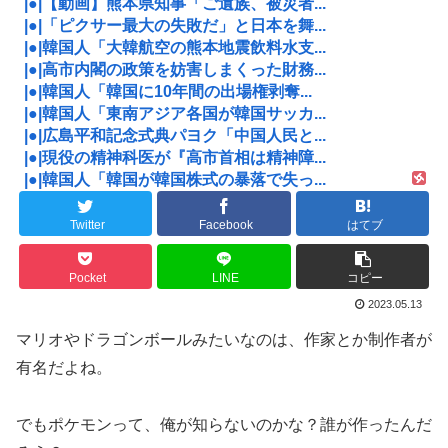
|●|【動画】熊本県知事「ご遺族、被災者...
|●|「ピクサー最大の失敗だ」と日本を舞...
|●|韓国人「大韓航空の熊本地震飲料水支...
|●|高市内閣の政策を妨害しまくった財務...
|●|韓国人「韓国に10年間の出場権剥奪...
|●|韓国人「東南アジア各国が韓国サッカ...
|●|広島平和記念式典パヨク「中国人民と...
|●|現役の精神科医が『高市首相は精神障...
|●|韓国人「韓国が韓国株式の暴落で失っ...
Twitter
Facebook
はてブ
Pocket
LINE
コピー
2023.05.13
マリオやドラゴンボールみたいなのは、作家とか制作者が
有名だよね。
でもポケモンって、俺が知らないのかな？誰が作ったんだ