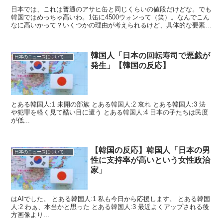
日本では、これは普通のアサヒ缶と同じくらいの値段だけどな。でも
韓国ではめっちゃ高いわ。1缶に4500ウォンって（笑）。なんでこん
なに高いかって？いくつかの理由が考えられるけど、具体的な要素は
わからんね。輸入品だから関税や輸送費...
韓国人「日本の回転寿司で悪戯が
日本のニュースについての反応
発生」【韓国の反応】
とある韓国人:1 未開の部族 とある韓国人:2 哀れ とある韓国人:3 法
や犯罪を軽く見て酷い目に遭う とある韓国人:4 日本の子たちは民度
が低...
【韓国の反応】韓国人「日本の男
日本のニュースについての反応
性に支持率が高いという女性政治
家」
はAIでした。 とある韓国人:1 私も今日から応援します。 とある韓国
人:2 わぁ、本当かと思った とある韓国人:3 最近よくアップされる後
方画像より...