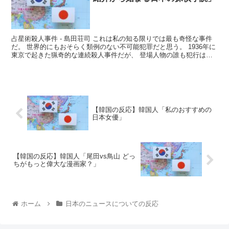
占星術殺人事件 - 島田荘司 これは私の知る限りでは最も奇怪な事件
だ。 世界的にもおそらく類例のない不可能犯罪だと思う。 1936年に
東京で起きた猟奇的な連続殺人事件だが、 登場人物の誰も犯行は不
可能で、...
【韓国の反応】韓国人「私のおすすめの
日本女優」
【韓国の反応】韓国人「尾田vs鳥山 どっ
ちがもっと偉大な漫画家？」
ホーム
日本のニュースについての反応