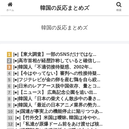
韓国の反応まとめズ
ホーム
検索
韓国の反応まとめズ
|●|【東大調査】一部のSNSだけではな...
1
|●|高市首相が経歴詐称していると確信し...
2
|●|韓国人「不適切接待疑惑、2002年...
3
|●|【今はやってない】審判への性接待疑...
4
|●|フジテレビが金の卵を産む鶏を自ら絞...
5
|●|日米のレアアース脱中国依存、量とコ...
6
|●|【ニュース】 広島記念公園を追い出...
7
|●|韓国人「日本の柴犬くん散歩中の暑さ...
8
|●|韓国人「最近の日本アニメ業界の勢力...
9
|●|国連が事実上の機能停止に陥りつつあ...
10
|●|【竹外交】米国は曖昧､韓国は冷やや...
11
|●|「私達が原爆ドーム前をあけ渡せば核...
12