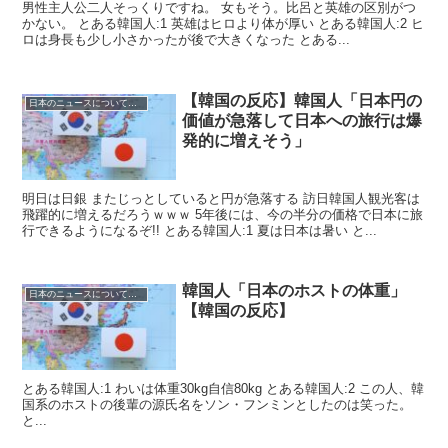
男性主人公二人そっくりですね。 女もそう。比呂と英雄の区別がつ
かない。 とある韓国人:1 英雄はヒロより体が厚い とある韓国人:2 ヒ
ロは身長も少し小さかったが後で大きくなった とある...
【韓国の反応】韓国人「日本円の
日本のニュースについての反応
価値が急落して日本への旅行は爆
発的に増えそう」
明日は日銀 またじっとしていると円が急落する 訪日韓国人観光客は
飛躍的に増えるだろうｗｗｗ 5年後には、今の半分の価格で日本に旅
行できるようになるぞ!! とある韓国人:1 夏は日本は暑い と...
韓国人「日本のホストの体重」
日本のニュースについての反応
【韓国の反応】
とある韓国人:1 わいは体重30kg自信80kg とある韓国人:2 この人、韓
国系のホストの後輩の源氏名をソン・フンミンとしたのは笑った。
と...