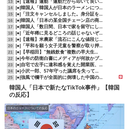
|●|【速報】蓮舫「蓮舫だから叩いて良い...
13
|●|韓国人「韓国人が日本のラーメンにつ...
14
|●|「注文キャンセルしました。身分証を...
15
|●|韓国人「日本の某全国チェーン店の商...
16
|●|韓国人「数日間、日本で家を留守にし...
17
|●|「近年稀に見るどころの話じゃないぞ...
18
|●|【速報】米農家「流石にこんな値段じ...
19
|●|「平和を願う女子児童を警察が取り押...
20
|●|【早稲田】”無銭飲食”複数の早大生...
21
|●|今年の防衛白書にメディアが何故かブ...
22
|●|自宅で左手に違和感を覚えた開業医、...
23
|●|小沢一郎、57年守った議席を失って...
24
|●|強風で欄干が全面的に倒壊した中国の...
25
韓国人「日本で新たなTikTok事件」【韓国
の反応】
日本のニュースについての反応