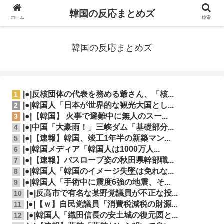
韓国の反応まとめズ
ホーム
検索
韓国の反応まとめズ
|●|反核団体の代表を務める爺さん、「核...
1
|●|韓国人「日本が世界的な観光大国とし...
2
|●|【韓国】 火事で避難中に無人のスー...
3
|●|中国「大豪雨！」三峡ダム「基礎部分...
4
|●|【速報】韓国、竣工1年半の新築マン...
5
|●|韓国メディア「韓国人は1000万人...
6
|●|【速報】バスローブ姿の秋田県幹部職...
7
|●|韓国人「韓国のイメージ失墜は免れな...
8
|●|韓国人「手術中に震度6強の地震、そ...
9
|●|反高市で有名な某野党議員が不正な投...
10
|●|【ｗ】自民党議員「消費税減税の財源...
11
|●|韓国人「織田信長の安土城の復元図と...
12