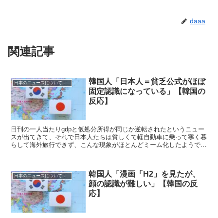
daaa
関連記事
韓国人「日本人＝貧乏公式がほぼ
日本のニュースについての反応
固定認識になっている」【韓国の
反応】
日刊の一人当たりgdpと仮処分所得が同じか逆転されたというニュー
スが出てきて、それで日本人たちは貧しくて軽自動車に乗って寒く暮
らして海外旅行できず、こんな現象がほとんどミーム化したようです
ね。 ほとんど親世代が歴代級の金持ちであ...
韓国人「漫画「H2」を見たが、
日本のニュースについての反応
顔の認識が難しい」【韓国の反
応】