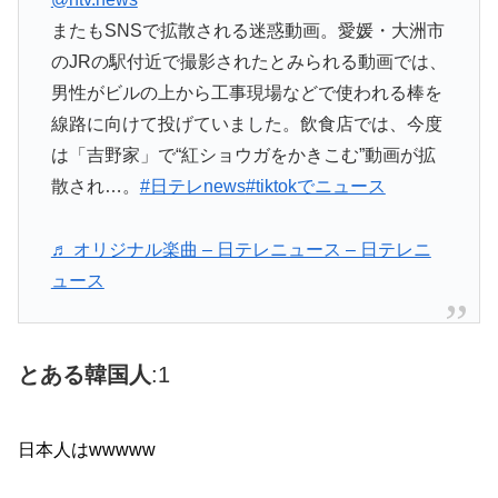
またもSNSで拡散される迷惑動画。愛媛・大洲市
のJRの駅付近で撮影されたとみられる動画では、
男性がビルの上から工事現場などで使われる棒を
線路に向けて投げていました。飲食店では、今度
は「吉野家」で“紅ショウガをかきこむ”動画が拡
散され…。
#日テレnews
#tiktokでニュース
♬ オリジナル楽曲 – 日テレニュース – 日テレニ
ュース
とある韓国人
:1
日本人はwwwww