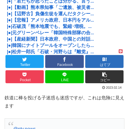
|●|「君たちが思ったことは分かる、言う...
|●|【動画】熊本県知事「ご遺族、被災者...
|●|【辺野古】負傷生徒を運んだタクシー...
|●|【悲報】アメリカ政府、日本円をアル...
|●|石破茂「熊本地震でも、緊縮･増税。...
|●|元グリーンベレー「韓国特殊部隊の合...
|●|【産経新聞】日本政府、中国との対話...
|●|韓国にナイトプールをオープンしたら...
|●|松井一郎氏「石破・河野らは『離党』...
Twitter
Facebook
はてブ
Pocket
LINE
コピー
2023.02.14
鉄道に棒を投げる子迷惑も迷惑ですが、これは危険に見え
ます
@ntv.news