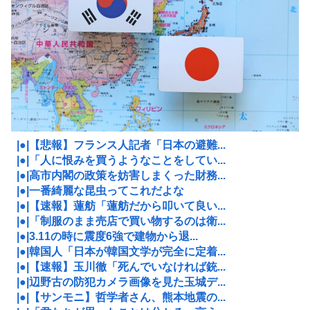
|●|【悲報】フランス人記者「日本の避難...
|●|「人に恨みを買うようなことをしてい...
|●|高市内閣の政策を妨害しまくった財務...
|●|一番綺麗な昆虫ってこれだよな
|●|【速報】蓮舫「蓮舫だから叩いて良い...
|●|「制服のまま売店で買い物するのは衛...
|●|3.11の時に震度6強で建物から退...
|●|韓国人「日本が韓国文学が完全に定着...
|●|【速報】玉川徹「死んでいなければ銃...
|●|辺野古の防犯カメラ画像を見た玉城デ...
|●|【サンモニ】哲学者さん、熊本地震の...