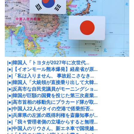
|●|韓国人「トヨタが2027年に次世代...
|●|【イオンモール熊本爆発】経産省が原...
|●|「私は入りません、 事故起こさなき...
|●|韓国人「大統領が直接乗り出して大韓...
|●|反高市な自民党議員がモーニングショ...
|●|韓国が巨額の国費を投じた第三次産業...
|●|高市首相の移動先にプラカード隊が取...
|●|中国人22人がタイの空港で搭乗拒否...
|●|兵庫県の左派の既得利権を斎藤知事が...
|●|「我々管理者側の立場からすると無理...
|●|中国人のリウさん、新エネ車で国境越...