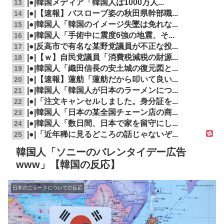
|●|韓国メディア「韓国人は1000万人...
13
|●|【速報】バスローブ姿の秋田県幹部職...
14
|●|韓国人「韓国のイメージ失墜は免れな...
15
|●|韓国人「手術中に震度6強の地震、そ...
16
|●|反高市で有名な某野党議員が不正な投...
17
|●|【ｗ】自民党議員「消費税減税の財源...
18
|●|韓国人「織田信長の安土城の復元図と...
19
|●|【速報】蓮舫「蓮舫だから叩いて良い...
20
|●|韓国人「韓国人が日本のラーメンにつ...
21
|●|「注文キャンセルしました。身分証を...
22
|●|韓国人「日本の某全国チェーン店の商...
23
|●|韓国人「数日間、日本で家を留守にし...
24
|●|「近年稀に見るどころの話じゃないぞ...
25
韓国人「ソニーのバレンタイデー広告
www」【韓国の反応】
日本のニュースについての反応