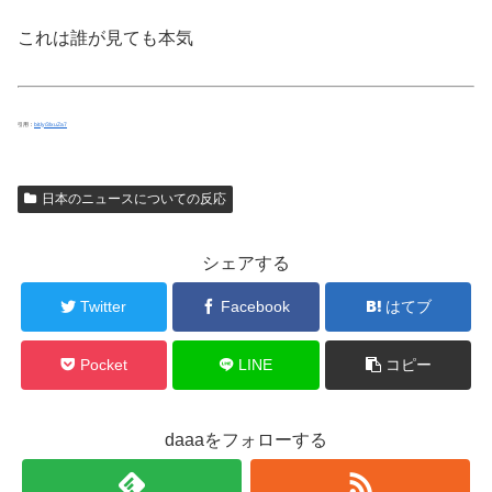
これは誰が見ても本気
引用：
bit.ly/3lxuZa7
日本のニュースについての反応
シェアする
Twitter
Facebook
はてブ
Pocket
LINE
コピー
daaaをフォローする