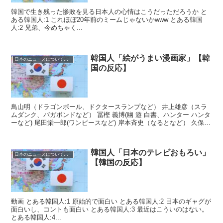
韓国で生き残った惨敗を見る日本人の心情はこうだっただろうか と
ある韓国人:1 これほぼ20年前のミームじゃないかwww とある韓国
人:2 兄弟、今めちゃく...
韓国人「絵がうまい漫画家」【韓
日本のニュースについての反応
国の反応】
鳥山明（ドラゴンボール、ドクタースランプなど） 井上雄彦（スラ
ムダンク、バガボンドなど） 冨樫 義博(幽 遊 白書、ハンター ハンタ
ーなど) 尾田栄一郎(ワンピースなど) 岸本斉史（なるとなど） 久保
帯...
韓国人「日本のテレビおもろい」
日本のニュースについての反応
【韓国の反応】
動画 とある韓国人:1 原始的で面白い とある韓国人:2 日本のギャグが
面白いし、コントも面白い とある韓国人:3 最近はこういのはない。
とある韓国人:4...