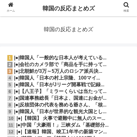
韓国の反応まとめズ
ホーム
検索
韓国の反応まとめズ
|●|韓国人「一般的な日本人が考えている...
1
|●|会社のカメラ部で「商品を手に持って...
2
|●|北朝鮮が3万～5万人のロシア派兵決...
3
|●|韓国人「日本の村上宗隆、100マイ...
4
|●|韓国人「日本がJリーグ開幕戦で記録...
5
|●|【八王子】「ミラーくらいは当たって...
6
|●|国連事務総長「日本よ、国連にお金が...
7
|●|反核団体の代表を務める爺さん、「核...
8
|●|韓国人「日本が世界的な観光大国とし...
9
|●|【韓国】 火事で避難中に無人のスー...
10
|●|中国「大豪雨！」三峡ダム「基礎部分...
11
|●|【速報】韓国、竣工1年半の新築マン...
12