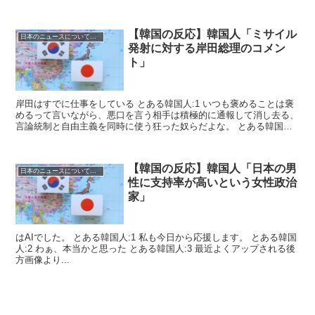
【韓国の反応】韓国人「ミサイル
日本のニュースについての反応
発射に対する岸田総理のコメン
ト」
岸田はすでに仕事をしている とある韓国人:1 いつも褒めることは褒
めるって言いながら、悪口を言う相手は積極的に通報して消し去る、
言論統制と自由主義を同時に使う狂った奴らだよな。 とある韓国
人:2 ...
【韓国の反応】韓国人「日本の男
日本のニュースについての反応
性に支持率が高いという女性政治
家」
はAIでした。 とある韓国人:1 私も今日から応援します。 とある韓国
人:2 わぁ、本当かと思った とある韓国人:3 最近よくアップされる後
方画像より...