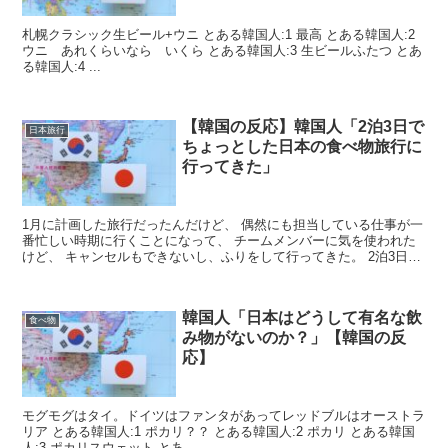
札幌クラシック生ビール+ウニ とある韓国人:1 最高 とある韓国人:2
ウニ あれくらいなら いくら とある韓国人:3 生ビールふたつ とあ
る韓国人:4 ...
【韓国の反応】韓国人「2泊3日で
日本旅行
ちょっとした日本の食べ物旅行に
行ってきた」
1月に計画した旅行だったんだけど、 偶然にも担当している仕事が一
番忙しい時期に行くことになって、 チームメンバーに気を使われた
けど、 キャンセルもできないし、ふりをして行ってきた。 2泊3日
間、特にこれといった予定もなく、ただ4人...
韓国人「日本はどうして有名な飲
食べ物
み物がないのか？」【韓国の反
応】
モグモグはタイ。ドイツはファンタがあってレッドブルはオーストラ
リア とある韓国人:1 ポカリ？？ とある韓国人:2 ポカリ とある韓国
人:3 ポカリスウェット とあ...