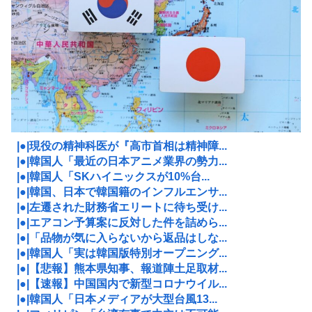
|●|現役の精神科医が『高市首相は精神障...
|●|韓国人「最近の日本アニメ業界の勢力...
|●|韓国人「SKハイニックスが10%台...
|●|韓国、日本で韓国籍のインフルエンサ...
|●|左遷された財務省エリートに待ち受け...
|●|エアコン予算案に反対した件を詰めら...
|●|「品物が気に入らないから返品はしな...
|●|韓国人「実は韓国版特別オープニング...
|●|【悲報】熊本県知事、報道陣土足取材...
|●|【速報】中国国内で新型コロナウイル...
|●|韓国人「日本メディアが大型台風13...