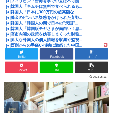
|●|フィリピン「台湾有事で中立は不可能...
|●|韓国人「キムチは無料で食べられるも...
|●|韓国人「日本に300万円の超高額な...
|●|募金のピンハネ疑惑をかけられた某野...
|●|韓国人「韓国人の間で日本の”天国”...
|●|韓国人「韓国版モヤさまが面白い！息...
|●|高市内閣の政策を妨害しまくった財務...
|●|膨大な外国人の個人情報を収集や監視...
|●|西側からの手痛い指摘に激怒した中国...
Twitter
Facebook
はてブ
Pocket
LINE
コピー
2023.05.11