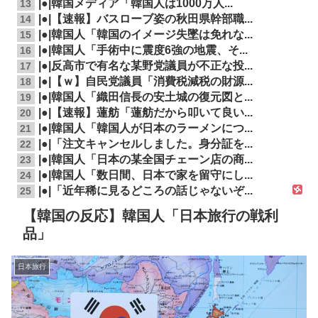
|●|韓国メディア「韓国人は1000万人...
13
|●|【速報】バスローブ姿の秋田県幹部職...
14
|●|韓国人「韓国のイメージ失墜は免れな...
15
|●|韓国人「手術中に震度6強の地震、そ...
16
|●|反高市で有名な某野党議員が不正な投...
17
|●|【ｗ】自民党議員「消費税減税の財源...
18
|●|韓国人「織田信長の安土城の復元図と...
19
|●|【速報】蓮舫「蓮舫だから叩いて良い...
20
|●|韓国人「韓国人が日本のラーメンにつ...
21
|●|「注文キャンセルしました。身分証を...
22
|●|韓国人「日本の某全国チェーン店の商...
23
|●|韓国人「数日間、日本で家を留守にし...
24
|●|「近年稀に見るどころの話じゃないぞ...
25
【韓国の反応】韓国人「日本旅行の戦利
品」
日本旅行