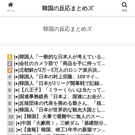
韓国の反応まとめズ
ホーム
検索
韓国の反応まとめズ
|●|韓国人「一般的な日本人が考えている...
1
|●|会社のカメラ部で「商品を手に持って...
2
|●|北朝鮮が3万～5万人のロシア派兵決...
3
|●|韓国人「日本の村上宗隆、100マイ...
4
|●|韓国人「日本がJリーグ開幕戦で記録...
5
|●|【八王子】「ミラーくらいは当たって...
6
|●|国連事務総長「日本よ、国連にお金が...
7
|●|反核団体の代表を務める爺さん、「核...
8
|●|韓国人「日本が世界的な観光大国とし...
9
|●|【韓国】 火事で避難中に無人のスー...
10
|●|中国「大豪雨！」三峡ダム「基礎部分...
11
|●|【速報】韓国、竣工1年半の新築マン...
12