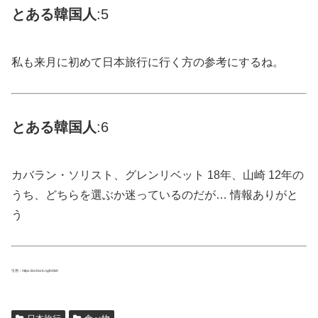
とある
韓国
人
:5
私も来月に初めて日本旅行に行く方の参考にするね。
とある
韓国
人
:6
カバラン・ソリスト、グレンリベット 18年、山崎 12年の
うち、どちらを選ぶか迷っているのだが… 情報ありがと
う
引用：https://onl.bz/LngfmSW