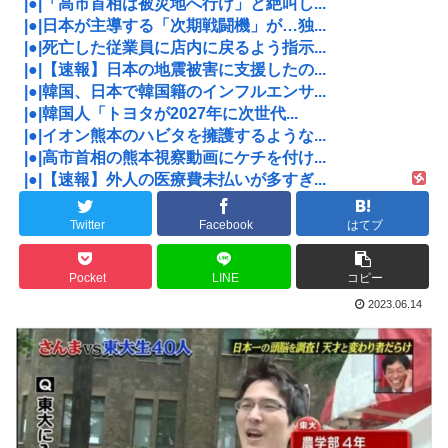
|●|「高市首相は被災地へ行け」と絶叫し...
|●|日本が主導する「次期戦闘機」が…独...
|●|死亡した従業員に店内に戻るよう指示...
|●|【速報】日本の地震被害に支援したの...
|●|韓国、日本で韓国籍のインフルエンサ...
|●|韓国人「トヨタが2027年に次世代...
|●|イオン熊本のハビタを擁護するような...
|●|高市首相の熊本視察動画にケチを付け...
|●|【速報】外人の医療費未払いが多すぎ...
Twitter
Facebook
はてブ
Pocket
LINE
コピー
2023.06.14