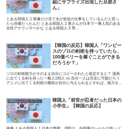
組にサプライズ出現した旦那さ
ん」
とある韓国人:1 映像だけ見て夫が放送の仕事をしているんだと思っ
たら俳優だったんだ とある韓国人:2 奥さんが日本で一番人気のある
女性アナウンサーかな とある韓国人:3 男...
【韓国の反応】韓国人「ワンピー
日本のニュースについての反応
スのゾロの剣術を持っていたら、
100億ベリーを稼ぐことができる
だろうか？」
ゾロの剣術能力がそのまま自分にコピーされたと仮定すると？ 漫画
に出てくる剣を持った一般人100人 vs 自分一人は完全に可能だろう
アニメに出てくる剣術の腕前が自分に与えられるとすれば、能力を最
大限に活かすことができるだろう...
韓国人「前世が忍者だった日本の
日本のニュースについての反応
小学生」【韓国の反応】
画像 とある韓国人:1 日本の警察、消防士、自衛隊のレベルは低い と