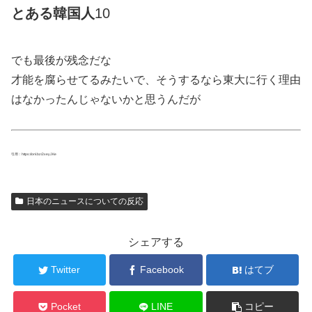
とある
韓国
人
10
でも最後が残念だな
才能を腐らせてるみたいで、そうするなら東大に行く理由
はなかったんじゃないかと思うんだが
引用：https://onl.bz/2xeyJKe
日本のニュースについての反応
シェアする
Twitter
Facebook
はてブ
Pocket
LINE
コピー