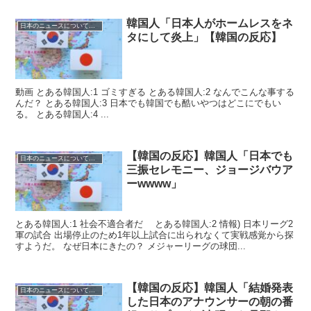
韓国人「日本人がホームレスをネ
日本のニュースについての反応
タにして炎上」【韓国の反応】
動画 とある韓国人:1 ゴミすぎる とある韓国人:2 なんでこんな事する
んだ？ とある韓国人:3 日本でも韓国でも酷いやつはどこにでもい
る。 とある韓国人:4 ...
【韓国の反応】韓国人「日本でも
日本のニュースについての反応
三振セレモニー、ジョージバウア
ーwwww」
とある韓国人:1 社会不適合者だ とある韓国人:2 情報) 日本リーグ2
軍の試合 出場停止のため1年以上試合に出られなくて実戦感覚から探
すようだ。 なぜ日本にきたの？ メジャーリーグの球団...
【韓国の反応】韓国人「結婚発表
日本のニュースについての反応
した日本のアナウンサーの朝の番