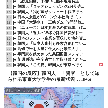
|●|【必見動画】手術中に熊本地震発生…...
13
|●|韓国人「ロッテショッピング2分期売...
14
|●|韓国人「我が国がクウェート戦で行っ...
15
|●|日本人女性がYGエンタ本社前でゴル...
16
|●|中国「大洪水！」三峡ダム「9門開放...
17
|●|【ニュース】日本共産党の街宣車、ほ...
18
|●|韓国人「過去のW杯で韓国代表がドー...
19
|●|日本のフォント企業を買収した海外資...
20
|●|韓国人「日本人審判も多数含まれてい...
21
|●|高値で米を大量に仕入れた米卸大手、...
22
|●|専門家を舐めきった某国国営メディア...
23
|●|某週刊誌が完全逃亡して取り残された...
24
|●|韓国人「この夏、韓国人が東京へ行く...
25
【韓国の反応】韓国人「「賢者」として知
られる東京大学学生の最新状況… JPG」
日本のニュースについての反応