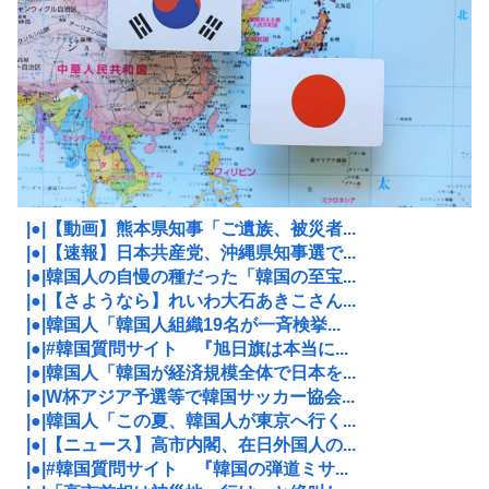
|●|【動画】熊本県知事「ご遺族、被災者...
|●|【速報】日本共産党、沖縄県知事選で...
|●|韓国人の自慢の種だった「韓国の至宝...
|●|【さようなら】れいわ大石あきこさん...
|●|韓国人「韓国人組織19名が一斉検挙...
|●|#韓国質問サイト 『旭日旗は本当に...
|●|韓国人「韓国が経済規模全体で日本を...
|●|W杯アジア予選等で韓国サッカー協会...
|●|韓国人「この夏、韓国人が東京へ行く...
|●|【ニュース】高市内閣、在日外国人の...
|●|#韓国質問サイト 『韓国の弾道ミサ...