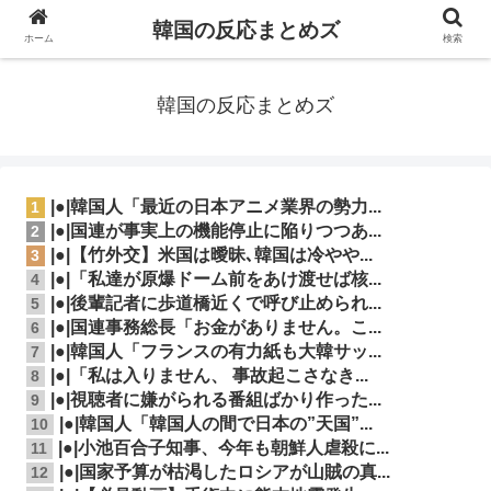
韓国の反応まとめズ
ホーム
検索
韓国の反応まとめズ
|●|韓国人「最近の日本アニメ業界の勢力...
1
|●|国連が事実上の機能停止に陥りつつあ...
2
|●|【竹外交】米国は曖昧､韓国は冷やや...
3
|●|「私達が原爆ドーム前をあけ渡せば核...
4
|●|後輩記者に歩道橋近くで呼び止められ...
5
|●|国連事務総長「お金がありません。こ...
6
|●|韓国人「フランスの有力紙も大韓サッ...
7
|●|「私は入りません、 事故起こさなき...
8
|●|視聴者に嫌がられる番組ばかり作った...
9
|●|韓国人「韓国人の間で日本の”天国”...
10
|●|小池百合子知事、今年も朝鮮人虐殺に...
11
|●|国家予算が枯渇したロシアが山賊の真...
12